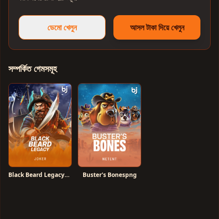
ডেমো খেলুন
আসল টাকা দিয়ে খেলুন
সম্পর্কিত গেমসমূহ
Black Beard Legacypng
Buster's Bonespng