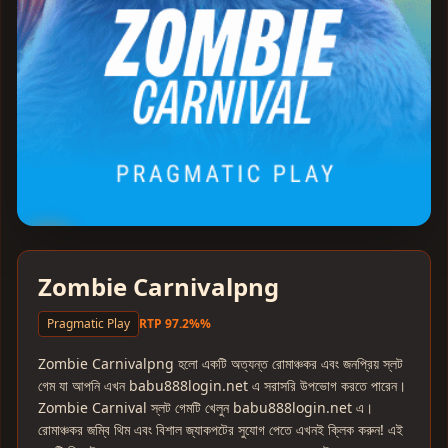
▶
Zombie Carnivalpng
Pragmatic Play
RTP 97.2%%
Zombie Carnivalpng হলো একটি অত্যন্ত রোমাঞ্চকর এবং জনপ্রিয় স্লট
গেম যা আপনি এখন babu888login.net এ সরাসরি উপভোগ করতে পারেন।
Zombie Carnival স্লট গেমটি খেলুন babu888login.net এ।
রোমাঞ্চকর জম্বি থিম এবং বিশাল জ্যাকপটের সুযোগ পেতে এখনই ক্লিক করুন! এই