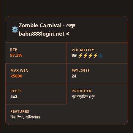
Zombie Carnival - খেলুন
⚙️
babu888login.net এ
RTP
VOLATILITY
97.2%
উচ্চ ⚡⚡⚡⚡🌑
MAX WIN
PAYLINES
x5000
24
REELS
PROVIDER
5x3
প্রাগম্যাটিক প্লে
FEATURES
ফ্রি স্পিন, মাল্টিপ্লায়ার