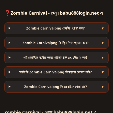
❓
Zombie Carnival - খেলুন babu888login.net এ
Zombie Carnivalpng গেমটির RTP কত?
▼
Zombie Carnivalpng কি ফ্রি স্পিন প্রদান করে?
▼
এই গেমটিতে সর্বোচ্চ জয়ের পরিমাণ (Max Win) কত?
▼
আমি কি Zombie Carnivalpng বিনামূল্যে খেলতে পারি?
▼
Zombie Carnivalpng কি মোবাইলে খেলা যায়?
▼
Zombie Carnival - খেলুন babu888login.net এ