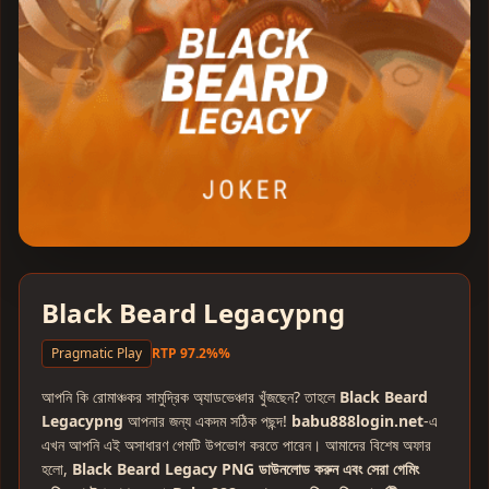
▶
Black Beard Legacypng
Pragmatic Play
RTP 97.2%%
আপনি কি রোমাঞ্চকর সামুদ্রিক অ্যাডভেঞ্চার খুঁজছেন? তাহলে
Black Beard
Legacypng
আপনার জন্য একদম সঠিক পছন্দ!
babu888login.net
-এ
এখন আপনি এই অসাধারণ গেমটি উপভোগ করতে পারেন। আমাদের বিশেষ অফার
হলো,
Black Beard Legacy PNG ডাউনলোড করুন এবং সেরা গেমিং