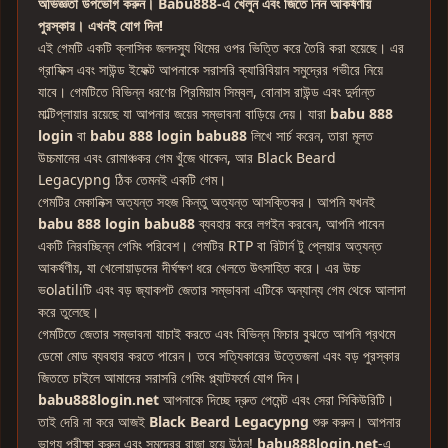
অভিজ্ঞতা উপভোগ করুন। Babu888-এ খেলুন এবং জিতে নিন আকর্ষণীয়
পুরস্কার। এখনই যোগ দিন!
এই গেমটি একটি ক্লাসিক জলদস্যু থিমের ওপর ভিত্তি করে তৈরি করা হয়েছে। এর
গ্রাফিক্স এবং সাউন্ড ইফেক্ট আপনাকে সরাসরি ক্যারিবিয়ান সমুদ্রের গভীরে নিয়ে
যাবে। গেমটিতে বিভিন্ন ধরণের প্রিমিয়াম সিম্বল, বোনাস রাউন্ড এবং দুর্দান্ত
মাল্টিপ্লায়ার রয়েছে যা আপনার জয়ের সম্ভাবনা বাড়িয়ে দেয়। যারা
babu 888
login
বা
babu 888 login babu88
লিখে সার্চ করেন, তারা মূলত
উচ্চমানের এবং রোমাঞ্চকর গেম খুঁজে থাকেন, আর Black Beard
Legacypng ঠিক তেমনই একটি গেম।
গেমটির মেকানিক্স অত্যন্ত সহজ কিন্তু অত্যন্ত আসক্তিকর। আপনি যখনই
babu 888 login babu88
ব্যবহার করে লগইন করবেন, আপনি পাবেন
একটি নিরবচ্ছিন্ন গেমিং পরিবেশ। গেমটির RTP বা রিটার্ন টু প্লেয়ার অত্যন্ত
আকর্ষণীয়, যা খেলোয়াড়দের দীর্ঘক্ষণ ধরে খেলতে উৎসাহিত করে। এর উচ্চ
ভolatiliটি এবং বড় জ্যাকপট জেতার সম্ভাবনা এটিকে অন্যান্য গেম থেকে আলাদা
করে তুলেছে।
গেমটিতে জেতার সম্ভাবনা যাচাই করতে এবং বিভিন্ন ফিচার বুঝতে আপনি প্রথমে
ডেমো মোড ব্যবহার করতে পারেন। তবে সত্যিকারের উত্তেজনা এবং বড় পুরস্কার
জিততে চাইলে আমাদের সরাসরি গেমিং প্ল্যাটফর্মে যোগ দিন।
babu888login.net
আপনাকে দিচ্ছে দ্রুত পেমেন্ট এবং সেরা সিকিউরিটি।
তাই দেরি না করে আজই
Black Beard Legacypng
শুরু করুন। আপনার
ভাগ্য পরীক্ষা করুন এবং সমুদ্রের রাজা হয়ে উঠুন!
babu888login.net
-এ