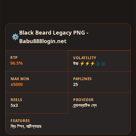
Black Beard Legacy PNG -
⚙️
Babu888login.net
RTP
VOLATILITY
96.5%
উচ্চ ⚡⚡⚡🌑🌑
MAX WIN
PAYLINES
x5000
25
REELS
PROVIDER
5x3
প্র্যাগম্যাটিক প্লে
FEATURES
ফ্রি স্পিন, মাল্টিপ্লায়ার