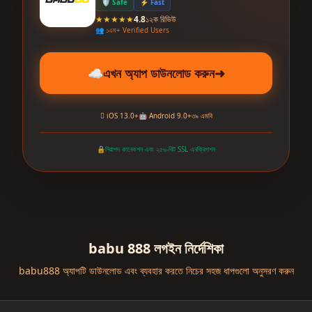
🛡️ Safe
⚡ Fast
★★★★★
4.8
১২ক রিভিউ
👥 ১এম+ Verified Users
☁️
এখন অ্যাপ ডাউনলোড করুন
➜
 iOS 13.0+
🤖 Android 9.0+
৩৯ এমবি
🔒
নিরাপদ কানেকশন এবং ২৫৬-বিট SSL এনক্রিপশন
babu 888 লগইন নির্দেশিকা
babu888 অ্যাপটি ডাউনলোড এবং ব্যবহার করতে নিচের সহজ ধাপগুলো অনুসরণ করুন