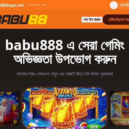
888login.net
সেরা অনলাইন গেমিং
ভাষা নির্
লগ ইন করুন
রেজিস্ট্রেশন কর
babu888 এ সেরা গেমিং
অভিজ্ঞতা উপভোগ করুন
আপনার প্রিয় গেমগুলো খেলুন এবং আজই জিতে নিন বিশাল পুরস্কার!