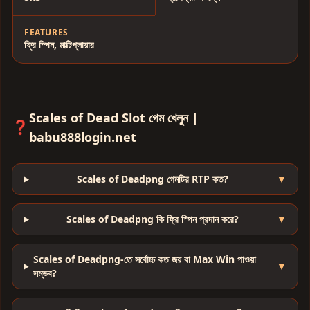
FEATURES
ফ্রি স্পিন, মাল্টিপ্লায়ার
Scales of Dead Slot গেম খেলুন |
❓
babu888login.net
Scales of Deadpng গেমটির RTP কত?
▼
Scales of Deadpng কি ফ্রি স্পিন প্রদান করে?
▼
Scales of Deadpng-তে সর্বোচ্চ কত জয় বা Max Win পাওয়া
▼
সম্ভব?