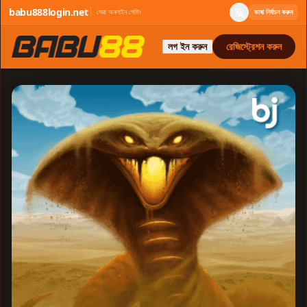
babu888login.net
সেরা অনলাইন গেমিং
ভাষা নির্বাচন করুন
লগ ইন করুন
রেজিস্ট্রেশন করুন