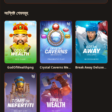
সংশ্লিষ্ট গেমসমূহ
GodOfWealthpng
Crystal Caverns Megawayspng
Break Away Deluxepng