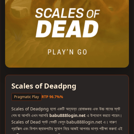
▶
Scales of Deadpng
Pragmatic Play
RTP 96.7%%
Scales of Deadpng হলো একটি অত্যন্ত রোমাঞ্চকর এবং উচ্চ মানের স্লট
গেম যা আপনি এখন সরাসরি
babu888login.net
এ উপভোগ করতে পারেন।
Scales of Dead স্লট গেমটি খেলুন babu888login.net এ। দারুণ
গ্রাফিক্স এবং বিশাল জ্যাকপটের সুযোগ নিয়ে আজই আপনার ভাগ্য পরীক্ষা করুন! এই