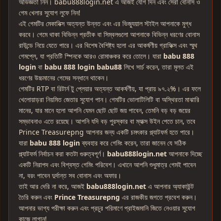
অভিজ্ঞতা নিন। babu888login.net এ আজই যোগ দিন এবং সেরা বোনাস ও
গেম খেলার সুযোগ লুফে নিন!
এই গেমটির মেকানিক্স অত্যন্ত উন্নত এবং এর ভিজ্যুয়াল স্টাইল আপনাকে মুগ্ধ
করবে। গেমে থাকা বিভিন্ন প্রতীক বা সিম্বলগুলো আপনাকে বিভিন্ন ধরণের বোনাস
রাউন্ডে নিয়ে যেতে পারে। এর বিশেষ বৈশিষ্ট্য হলো এর আকর্ষণীয় গ্রাফিক্স এবং স্মুথ
গেমপ্লে, যা প্রতিটি স্পিনকে আরও রোমাঞ্চকর করে তোলে। যারা
babu 888
login
বা
babu 888 login babu88
লিখে সার্চ করেন, তারা মূলত এই
ধরণের উচ্চমানের গেমের সন্ধানে থাকেন।
গেমটির RTP বা রিটার্ন টু প্লেয়ার অত্যন্ত আকর্ষণীয়, যা প্রায় ৯৭.২%। এর ফলে
খেলোয়াড়রা নিয়মিত জেতার সুযোগ পান। গেমটির ভোলাটিলিটি বা অস্থিরতা মাঝারি
মানের, যার মানে হলো আপনি যেমন ছোট ছোট জয় পাবেন, তেমনি বড় বড় জয়ের
সম্ভাবনাও এতে রয়েছে। আপনি যদি বড় পুরস্কার বা ম্যাক্স উইন পেতে চান, তবে
Prince Treasurepng আপনার জন্য একটি চমৎকার প্ল্যাটফর্ম হতে পারে।
যারা
babu 888 login
ব্যবহার করে গেমিং করেন, তারা জানেন যে সঠিক
প্ল্যাটফর্ম নির্বাচন করা কতটা গুরুত্বপূর্ণ।
babu888login.net
আপনাকে দিচ্ছে
একটি নিরাপদ এবং বিশ্বস্ত গেমিং পরিবেশ। এখানে আপনি শুধুমাত্র গেমই পাবেন
না, বরং পাবেন দুর্দান্ত সব বোনাস এবং অফার।
তাই আর দেরি না করে, আজই
babu888login.net
এ আপনার অ্যাকাউন্ট
তৈরি করুন এবং
Prince Treasurepng
এর রাজকীয় জগতে প্রবেশ করুন।
আপনার ভাগ্য পরীক্ষা করুন এবং প্রচুর পরিমাণে প্রাইজমানি জিতে নেওয়ার সুযোগ
কাজে লাগান!