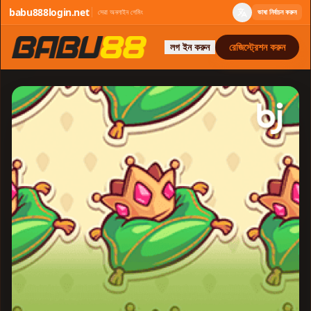
babu888login.net
সেরা অনলাইন গেমিং
ভাষা নির্বাচন করুন
লগ ইন করুন
রেজিস্ট্রেশন করুন