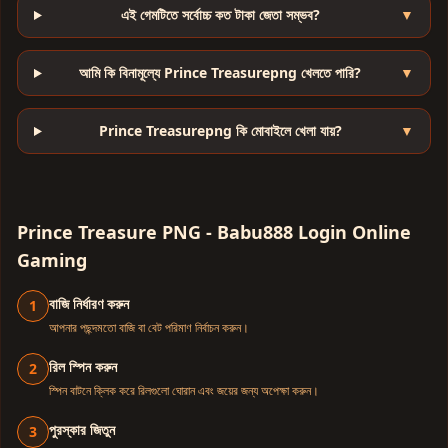
এই গেমটিতে সর্বোচ্চ কত টাকা জেতা সম্ভব?
▼
আমি কি বিনামূল্যে Prince Treasurepng খেলতে পারি?
▼
Prince Treasurepng কি মোবাইলে খেলা যায়?
▼
Prince Treasure PNG - Babu888 Login Online
Gaming
বাজি নির্ধারণ করুন
1
আপনার পছন্দমতো বাজি বা বেট পরিমাণ নির্বাচন করুন।
রিল স্পিন করুন
2
স্পিন বাটনে ক্লিক করে রিলগুলো ঘোরান এবং জয়ের জন্য অপেক্ষা করুন।
পুরস্কার জিতুন
3