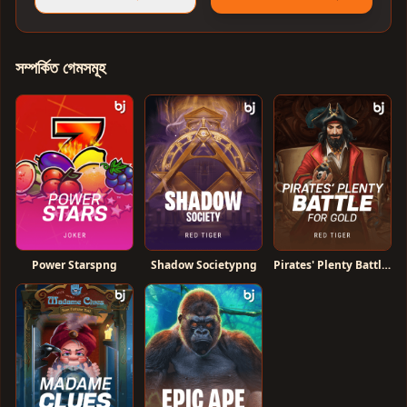
সম্পর্কিত গেমসমূহ
Power Starspng
Shadow Societypng
Pirates' Plenty Battle For Goldpng