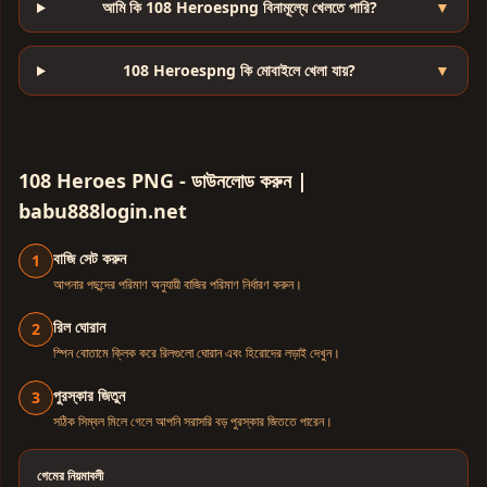
আমি কি 108 Heroespng বিনামূল্যে খেলতে পারি?
▼
108 Heroespng কি মোবাইলে খেলা যায়?
▼
108 Heroes PNG - ডাউনলোড করুন |
babu888login.net
বাজি সেট করুন
1
আপনার পছন্দের পরিমাণ অনুযায়ী বাজির পরিমাণ নির্ধারণ করুন।
রিল ঘোরান
2
স্পিন বোতামে ক্লিক করে রিলগুলো ঘোরান এবং হিরোদের লড়াই দেখুন।
পুরস্কার জিতুন
3
সঠিক সিম্বল মিলে গেলে আপনি সরাসরি বড় পুরস্কার জিততে পারেন।
গেমের নিয়মাবলী